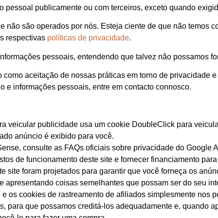
 pessoal publicamente ou com terceiros, exceto quando exigido
que não são operados por nós. Esteja ciente de que não temos co
s respectivas
políticas de privacidade
.
e informações pessoais, entendendo que talvez não possamos fo
o como aceitação de nossas práticas em torno de privacidade e
o e informações pessoais, entre em contacto connosco.
 veicular publicidade usa um cookie DoubleClick para veicula
ado anúncio é exibido para você.
ense, consulte as FAQs oficiais sobre privacidade do Google 
tos de funcionamento deste site e fornecer financiamento para
te site foram projetados para garantir que você forneça os anú
e apresentando coisas semelhantes que possam ser do seu int
 os cookies de rastreamento de afiliados simplesmente nos pe
s, para que possamos creditá-los adequadamente e, quando apli
ecê-lo para fazer uma compra.