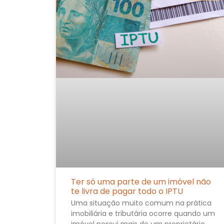
Ter só uma parte de um imóvel não
te livra de pagar todo o IPTU
Uma situação muito comum na prática
imobiliária e tributária ocorre quando um