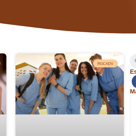
RGCADV
E
M