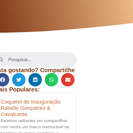
sta gostando? Compartilhe
ais Populares:
Coquetel de Inauguração
Rabello Gonçalves &
Cavalcante
Estamos radiantes em compartilhar
com vocês um marco memorável na
trajetória do nosso escritório: o