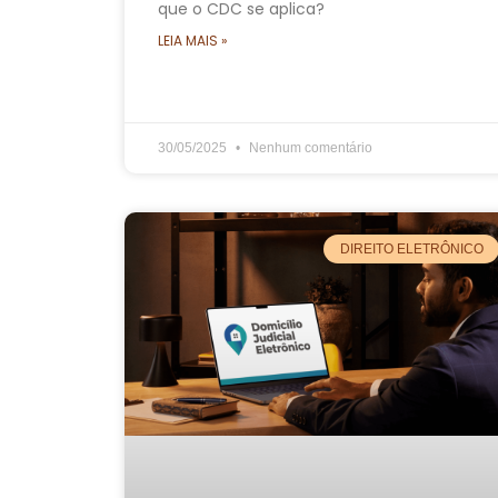
que o CDC se aplica?
LEIA MAIS »
30/05/2025
Nenhum comentário
DIREITO ELETRÔNICO